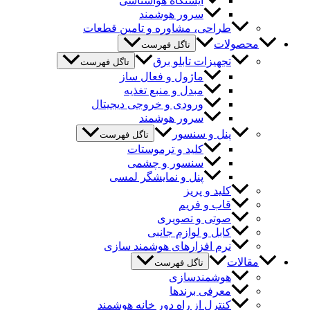
ایستگاه هواشناسی
سرور هوشمند
طراحی، مشاوره و تامین قطعات
محصولات
تاگل فهرست
تجهیزات تابلو برق
تاگل فهرست
ماژول و فعال ساز
مبدل و منبع تغذیه
ورودی و خروجی دیجیتال
سرور هوشمند
پنل و سنسور
تاگل فهرست
کلید و ترموستات
سنسور و چشمی
پنل و نمایشگر لمسی
کلید و پریز
قاب و فریم
صوتی و تصویری
کابل و لوازم جانبی
نرم افزارهای هوشمند سازی
مقالات
تاگل فهرست
هوشمندسازی
معرفی برندها
کنترل از راه دور خانه هوشمند