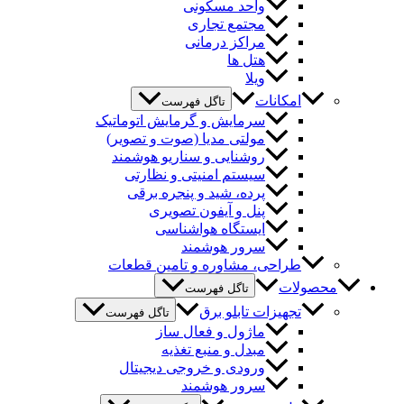
واحد مسکونی
مجتمع تجاری
مراکز درمانی
هتل ها
ویلا
امکانات
تاگل فهرست
سرمایش و گرمایش اتوماتیک
مولتی مدیا (صوت و تصویر)
روشنایی و سناریو هوشمند
سیستم امنیتی و نظارتی
پرده، شید و پنجره برقی
پنل و آیفون تصویری
ایستگاه هواشناسی
سرور هوشمند
طراحی، مشاوره و تامین قطعات
محصولات
تاگل فهرست
تجهیزات تابلو برق
تاگل فهرست
ماژول و فعال ساز
مبدل و منبع تغذیه
ورودی و خروجی دیجیتال
سرور هوشمند