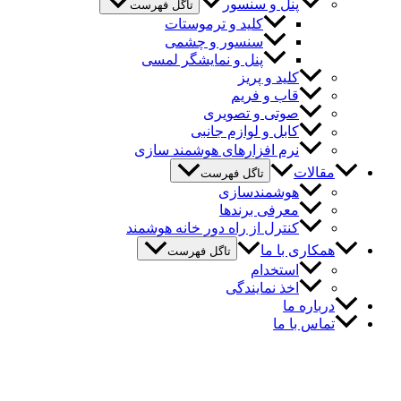
پنل و سنسور
تاگل فهرست
کلید و ترموستات
سنسور و چشمی
پنل و نمایشگر لمسی
کلید و پریز
قاب و فریم
صوتی و تصویری
کابل و لوازم جانبی
نرم افزارهای هوشمند سازی
مقالات
تاگل فهرست
هوشمندسازی
معرفی برندها
کنترل از راه دور خانه هوشمند
همکاری با ما
تاگل فهرست
استخدام
اخذ نمایندگی
درباره ما
تماس با ما